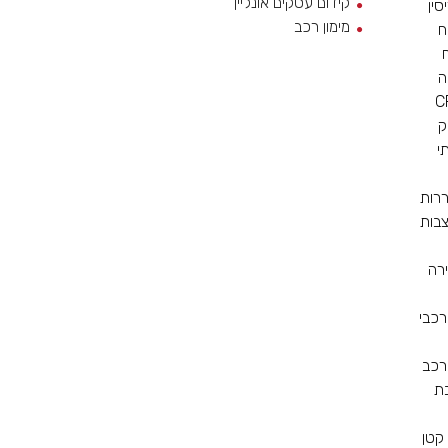
קידום עסקים אונליין
סין
מימון רכב
ח
ה
ק
י
ררות
צבות
רה
רכבי
רכב
ת
קטן