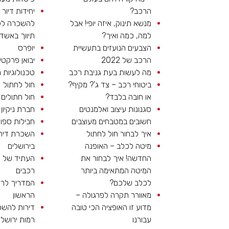
הרכב?
יחידות דיור
מנשא תינוק, איזה יופי! אבל
להשכרה לל
למה, כמה ואיך?
תיווך באשדו
הצבעים הנועזים בתעשיית
יופרס
הרכב של 2022
יבואן פרקטי
מה לעשות בעת גניבת רכב
טכנולוגיות 
ביטוחי רכב – צד ג'? מקיף?
חול לחתול
או חובה בלבד?
חול חתולים
סגנונות עיצוב ואלמנטים
חברת ניקיון 
חשובים במטבחים מעוצבים
חבילות ספו
איך לבחור חול לחתול
השכרת דיר
מיטה לכלב – האופנה
בירושלים
החדשה! איך לבחור את
העתיד של ע
המיטה המתאימה ביותר
רכבים
לכלב שלכם?
המדריך לר
מאוורר תקרה לפרגולה –
הראשון
מדוע זו האופציה הכי טובה
דירות להש
עבורנו
רמות ירושלי