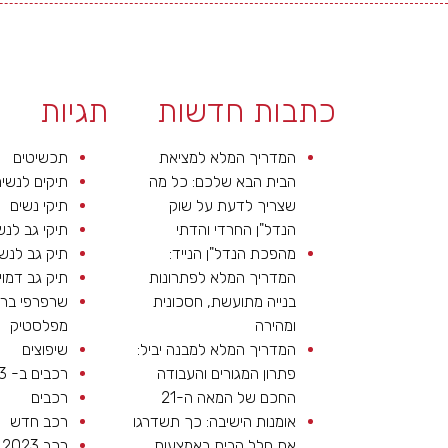
כתבות חדשות
תגיות
המדריך המלא למציאת
תכשיטים
הבית הבא שלכם: כל מה
תיקים לנשי
שצריך לדעת על שוק
תיקי נשים
הנדל"ן החרדי והדתי
תיקי גב לנש
מהפכת הנדל"ן הנייד:
תיק גב לנש
המדריך המלא לפתרונות
תיק גב דמוי
בנייה מתועשת, חסכונית
שרפרפי בר
ומהירה
מפלסטיק
המדריך המלא למבנה יביל:
שיפוצים
פתרון המגורים והעבודה
רכבים ב- 2023
החכם של המאה ה-21
רכבים
אומנות הישיבה: כך תשדרגו
רכב חדש
את חלל הבית באמצעות
רכב 2023