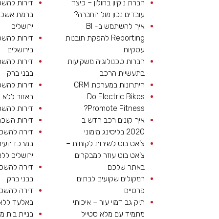
חברת ניקיון בחולון – כיצד
דירות להש
עובדים נכון מול החברה?
ברמת אשכו
איך להשתמש ב- BI
ירושלים
Reporting להפקת תובנות
דירות להש
עסקיות
בירושלים
חברות טכנולוגיה משקיעות
דירות להש
בתעשיית הרכב
בבני ברק
היתרונות במערכת CRM
דירות להש
Do Electric Bikes
באזור ללא ת
Promote Fitness?
דירות להש
איך קונים רכב חדש ב-
דירות השכר
2020 בליסינג מימוני
דירה להשכ
צ'אט בוט לשירות לקוחות –
במרכז העיר
צ'אט בוט עוזר למבקרים
ירושלים ללא
באתר שלכם
דירה להשכ
רמקולים שקועים לבתים
בבני ברק
פרטיים
דירה להשכ
תיק גב דמוי עור – איכותי
באלעד ללא 
מתמיד עם מלא סטייל
בניית בית מ