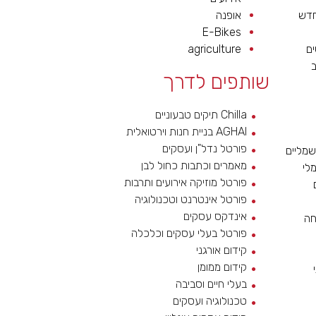
חדש
אופנה
E-Bikes
ם
agriculture
שותפים לדרך
Chilla תיקים טבעוניים
AGHAI בניית חנות וירטואלית
פורטל נדל"ן ועסקים
מליים
מאמרים וכתבות כחול לבן
לי
פורטל מוזיקה אירועים ותרבות
פורטל אינטרנט וטכנולוגיה
אינדקס עסקים
חה
פורטל בעלי עסקים וכלכלה
קידום אורגני
קידום ממומן
בעלי חיים וסביבה
טכנולוגיה ועסקים