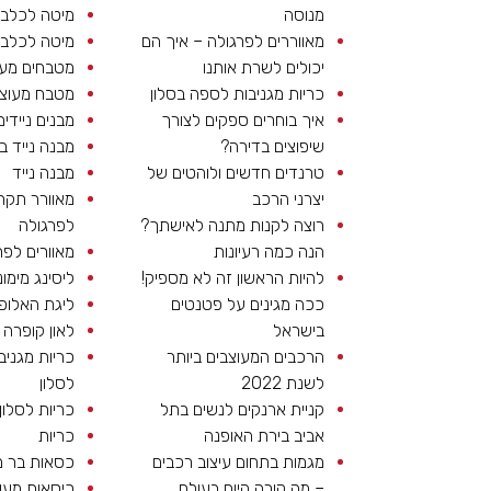
מנוסה
מיטה לכלב 
מאווררים לפרגולה – איך הם
מיטה לכלב
יכולים לשרת אותנו
מטבחים מעו
כריות מגניבות לספה בסלון
מטבח מעוצ
איך בוחרים ספקים לצורך
מבנים ניידים
שיפוצים בדירה?
מבנה נייד ב
טרנדים חדשים ולוהטים של
מבנה נייד
יצרני הרכב
מאוורר תקר
רוצה לקנות מתנה לאישתך?
לפרגולה
הנה כמה רעיונות
מאוורים לפר
להיות הראשון זה לא מספיק!
ליסינג מימונ
ככה מגינים על פטנטים
ליגת האלופ
בישראל
לאון קופרה
הרכבים המעוצבים ביותר
כריות מגניב
לשנת 2022
לסלון
קניית ארנקים לנשים בתל
כריות לסלון
אביב בירת האופנה
כריות
מגמות בתחום עיצוב רכבים
כסאות בר 
– מה קורה היום בעולם
כיסאות מעו