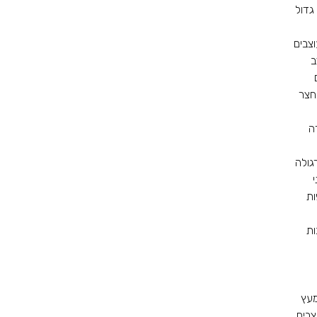
גדול
צבים
ב
חצר
ה
גולה
י
ות
ות
מעץ
צבים