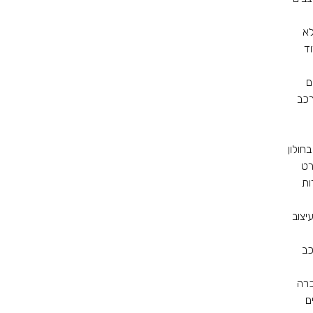
א
ד
ם
רכב
בחולון
רט
ות
יצוב
כב
כרה
ם