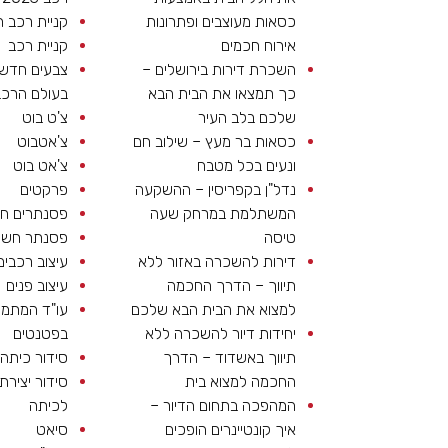
כסאות מעוצבים ופתרונות
קניית רכב 
אירוח חכמים
קניית רכב
השכרת דירות בירושלים –
צבעים חדשי
כך תמצאו את הבית הבא
בעולם הרכב
שלכם בלב העיר
צ'ט בוט
כסאות בר מעץ – שילוב חם
צ'אטבוט
ונעים בכל מטבח
צ'אט בוט
נדל"ן בקפריסין – ההשקעה
פרקטים
המשתלמת במרחק שעה
פסנתרים חש
טיסה
פסנתר חשמ
דירות להשכרה באזור ללא
עיצוב רכבים
תיווך – הדרך החכמה
עיצוב פנים
למצוא את הבית הבא שלכם
עו"ד המתמ
יחידות דיור להשכרה ללא
בפטנטים
תיווך באשדוד – הדרך
סידור כיתה
החכמה למצוא בית
סידור יצירתי
המהפכה בתחום הדיור –
לכיתה
איך קונטיינרים הופכים
סיאט