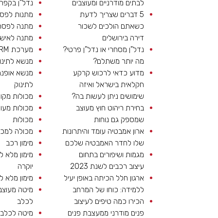
לבתים מודרניים ומעוצבים
נדל"ן בקפרי
5 דברים שצריך לדעת
מתנות לפס
כשאתם הולכים לשכור
מתנה לפסח
דירה בירושלים
מתנה לאיש
נדל"ן מסחרי או נדל"ן פרטי?
מערכת CRM
מה יותר משתלם?
מנשא לתינו
מדוע כדאי לרכוש קרקע
מנשא אופנת
חקלאית בישראל ואיזה
לתינוק
שימושים ניתן לעשות בה?
מכולות מקו
בחירת ריהוט חוץ מעוצב
מכולות מעו
שמספק גם נוחות
מכולות
ארון אמבטיה עומד והיתרונות
מכולה למכי
שלו לחדר האמבטיה שלכם
מימון רכב
מגמות ושיפורים בתחום
מימון מלא ל
עיצוב רכבים לשנת 2023
יוקרה
ארגון חלל הכיתה באופן יעיל
מימון מלא ל
ללמידה: כוחו של המרחב
מיטה מעוצב
הכירו כמה טיפים לעיצוב
לכלב
פנים מודרני ממעצבת פנים
מיטה לכלב 