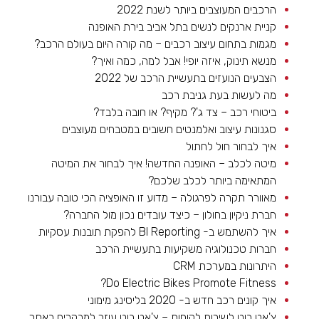
הרכבים המעוצבים ביותר לשנת 2022
קניית ארנקים לנשים בתל אביב בירת האופנה
מגמות בתחום עיצוב רכבים – מה קורה היום בעולם הרכב?
מנשא תינוק, איזה יופי! אבל למה, כמה ואיך?
הצבעים הנועזים בתעשיית הרכב של 2022
מה לעשות בעת גניבת רכב
ביטוחי רכב – צד ג'? מקיף? או חובה בלבד?
סגנונות עיצוב ואלמנטים חשובים במטבחים מעוצבים
איך לבחור חול לחתול
מיטה לכלב – האופנה החדשה! איך לבחור את המיטה
המתאימה ביותר לכלב שלכם?
מאוורר תקרה לפרגולה – מדוע זו האופציה הכי טובה עבורנו
חברת ניקיון בחולון – כיצד עובדים נכון מול החברה?
איך להשתמש ב- BI Reporting להפקת תובנות עסקיות
חברות טכנולוגיה משקיעות בתעשיית הרכב
היתרונות במערכת CRM
Do Electric Bikes Promote Fitness?
איך קונים רכב חדש ב- 2020 בליסינג מימוני
צ'אט בוט לשירות לקוחות – צ'אט בוט עוזר למבקרים באתר