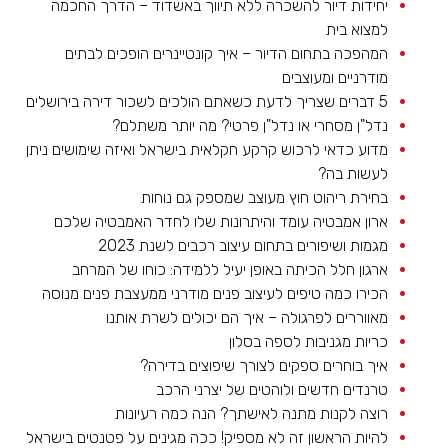
יחידות דיור להשכרה ללא תיווך באשדוד – הדרך החכמה
למצוא בית
המהפכה בתחום הדיור – איך קונטיינרים הופכים לבתים
מודרניים ומעוצבים
5 דברים שצריך לדעת כשאתם הולכים לשכור דירה בירושלים
נדל"ן מסחרי או נדל"ן פרטי? מה יותר משתלם?
מדוע כדאי לרכוש קרקע חקלאית בישראל ואיזה שימושים ניתן
לעשות בה?
בחירת ריהוט חוץ מעוצב שמספק גם נוחות
ארון אמבטיה עומד והיתרונות שלו לחדר האמבטיה שלכם
מגמות ושיפורים בתחום עיצוב רכבים לשנת 2023
ארגון חלל הכיתה באופן יעיל ללמידה: כוחו של המרחב
הכירו כמה טיפים לעיצוב פנים מודרני ממעצבת פנים מנוסה
מאווררים לפרגולה – איך הם יכולים לשרת אותנו
כריות מגניבות לספה בסלון
איך בוחרים ספקים לצורך שיפוצים בדירה?
טרנדים חדשים ולוהטים של יצרני הרכב
רוצה לקנות מתנה לאישתך? הנה כמה רעיונות
להיות הראשון זה לא מספיק! ככה מגינים על פטנטים בישראל