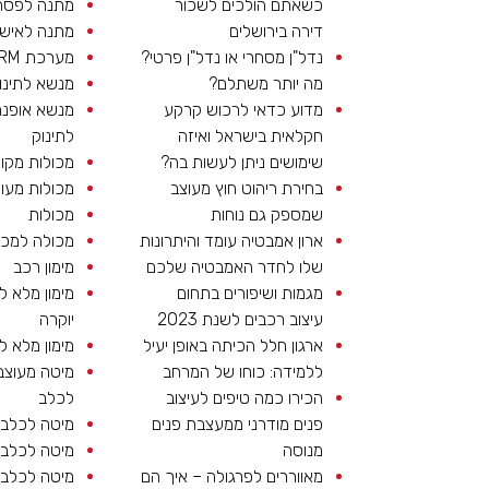
כשאתם הולכים לשכור
מתנה לפסח
דירה בירושלים
מתנה לאיש
נדל"ן מסחרי או נדל"ן פרטי?
מערכת CRM
מה יותר משתלם?
מנשא לתינו
מדוע כדאי לרכוש קרקע
מנשא אופנת
חקלאית בישראל ואיזה
לתינוק
שימושים ניתן לעשות בה?
מכולות מקו
בחירת ריהוט חוץ מעוצב
מכולות מעו
שמספק גם נוחות
מכולות
ארון אמבטיה עומד והיתרונות
מכולה למכי
שלו לחדר האמבטיה שלכם
מימון רכב
מגמות ושיפורים בתחום
מימון מלא ל
עיצוב רכבים לשנת 2023
יוקרה
ארגון חלל הכיתה באופן יעיל
מימון מלא ל
ללמידה: כוחו של המרחב
מיטה מעוצב
הכירו כמה טיפים לעיצוב
לכלב
פנים מודרני ממעצבת פנים
מיטה לכלב 
מנוסה
מיטה לכלב 
מאווררים לפרגולה – איך הם
מיטה לכלב