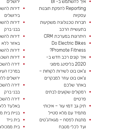
איך להשתמש ב- BI
ירושלים
Reporting להפקת תובנות
דירות להש
עסקיות
בירושלים
חברות טכנולוגיה משקיעות
דירות להש
בתעשיית הרכב
בבני ברק
היתרונות במערכת CRM
דירות להש
Do Electric Bikes
באזור ללא ת
Promote Fitness?
דירות להש
איך קונים רכב חדש ב-
דירות השכר
2020 בליסינג מימוני
דירה להשכ
צ'אט בוט לשירות לקוחות –
במרכז העיר
צ'אט בוט עוזר למבקרים
ירושלים ללא
באתר שלכם
דירה להשכ
רמקולים שקועים לבתים
בבני ברק
פרטיים
דירה להשכ
תיק גב דמוי עור – איכותי
באלעד ללא 
מתמיד עם מלא סטייל
בניית בית מ
מתנות לפסח – מגאדג'טים
בית נייד
ועד לכלי מטבח
בית ממכולו