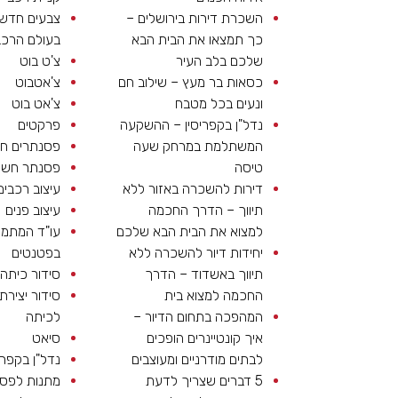
השכרת דירות בירושלים –
צבעים חדשי
כך תמצאו את הבית הבא
בעולם הרכב
שלכם בלב העיר
צ'ט בוט
כסאות בר מעץ – שילוב חם
צ'אטבוט
ונעים בכל מטבח
צ'אט בוט
נדל"ן בקפריסין – ההשקעה
פרקטים
המשתלמת במרחק שעה
פסנתרים חש
טיסה
פסנתר חשמ
דירות להשכרה באזור ללא
עיצוב רכבים
תיווך – הדרך החכמה
עיצוב פנים
למצוא את הבית הבא שלכם
עו"ד המתמ
יחידות דיור להשכרה ללא
בפטנטים
תיווך באשדוד – הדרך
סידור כיתה
החכמה למצוא בית
סידור יצירתי
המהפכה בתחום הדיור –
לכיתה
איך קונטיינרים הופכים
סיאט
לבתים מודרניים ומעוצבים
נדל"ן בקפרי
5 דברים שצריך לדעת
מתנות לפס