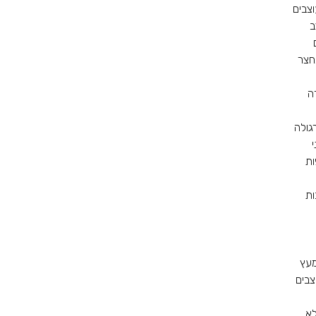
צבים
ב
חצר
ה
גולה
י
ות
ות
מעץ
צבים
א