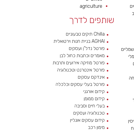
ם
agriculture
שותפים לדרך
Chilla תיקים טבעוניים
AGHAI בניית חנות וירטואלית
פורטל נדל"ן ועסקים
מליים
מאמרים וכתבות כחול לבן
לי
פורטל מוזיקה אירועים ותרבות
פורטל אינטרנט וטכנולוגיה
אינדקס עסקים
חה
פורטל בעלי עסקים וכלכלה
קידום אורגני
קידום ממומן
בעלי חיים וסביבה
טכנולוגיה ועסקים
קידום עסקים אונליין
סין
מימון רכב
ח