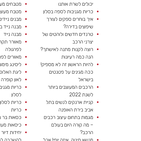
יכולים לשרת אותנו
מטבחים מעו
כריות מגניבות לספה בסלון
מטבח מעוצ
איך בוחרים ספקים לצורך
מבנים ניידים
שיפוצים בדירה?
מבנה נייד ב
טרנדים חדשים ולוהטים של
מבנה נייד
יצרני הרכב
מאוורר תקר
רוצה לקנות מתנה לאישתך?
לפרגולה
הנה כמה רעיונות
מאוורים לפר
להיות הראשון זה לא מספיק!
ליסינג מימונ
ככה מגינים על פטנטים
ליגת האלופ
בישראל
לאון קופרה
הרכבים המעוצבים ביותר
כריות מגניב
לשנת 2022
לסלון
קניית ארנקים לנשים בתל
כריות לסלון
אביב בירת האופנה
כריות
מגמות בתחום עיצוב רכבים
כסאות בר 
– מה קורה היום בעולם
כיסאות מעו
הרכב?
יחידות דיור
מנשא תינוק, איזה יופי! אבל
להשכרה לל