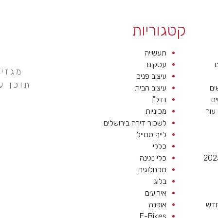
קטגוריות
תעשייה
ם
עסקים
מגזין
עיצוב פנים
תוכן ע
ים
עיצוב הבית
ים
נדל"ן
 עור
מכוניות
לשכור דירה בירושלים
לייף סטייל
כללי
כלי נגינה
טכנולוגיה
בלוג
אירועים
חדש
אופנה
E-Bikes