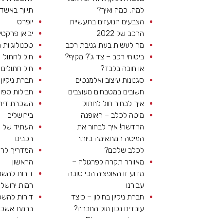
למה, כמה ואיך?
תיווך באשדו
הצבעים הנועזים בתעשיית
יופרס
הרכב של 2022
יבואן פרקטי
מה לעשות בעת גניבת רכב
טכנולוגיות 
ביטוחי רכב – צד ג'? מקיף?
חול לחתול
או חובה בלבד?
חול חתולים
סגנונות עיצוב ואלמנטים
חברת ניקיון 
חשובים במטבחים מעוצבים
חבילות ספו
איך לבחור חול לחתול
השכרת דיר
מיטה לכלב – האופנה
בירושלים
החדשה! איך לבחור את
העתיד של ע
המיטה המתאימה ביותר
רכבים
לכלב שלכם?
המדריך לר
מאוורר תקרה לפרגולה –
הראשון
מדוע זו האופציה הכי טובה
דירות להש
עבורנו
רמות ירושלי
חברת ניקיון בחולון – כיצד
דירות להש
עובדים נכון מול החברה?
ברמת אשכו