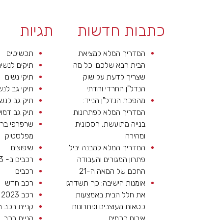
כתבות חדשות
תגיות
המדריך המלא למציאת
תכשיטים
הבית הבא שלכם: כל מה
תיקים לנשי
שצריך לדעת על שוק
תיקי נשים
הנדל"ן החרדי והדתי
תיקי גב לנש
מהפכת הנדל"ן הנייד:
תיק גב לנש
המדריך המלא לפתרונות
תיק גב דמוי
בנייה מתועשת, חסכונית
שרפרפי בר
ומהירה
מפלסטיק
המדריך המלא למבנה יביל:
שיפוצים
פתרון המגורים והעבודה
רכבים ב- 2023
החכם של המאה ה-21
רכבים
אומנות הישיבה: כך תשדרגו
רכב חדש
את חלל הבית באמצעות
רכב 2023
כסאות מעוצבים ופתרונות
קניית רכב 
אירוח חכמים
קניית רכב