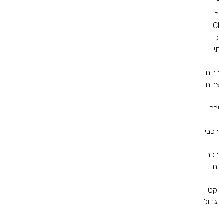
ה
ק
י
ררות
צבות
רה
רכבי
רכב
ת
קטן
גדול