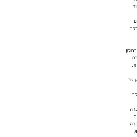
ד
ם
רכב
בחולון
רט
ות
יצוב
כב
כרה
ם
כרה
ל