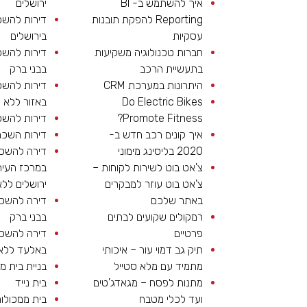
איך להשתמש ב- BI
ירושלים
Reporting להפקת תובנות
דירות להש
עסקיות
בירושלים
חברות טכנולוגיה משקיעות
דירות להש
בתעשיית הרכב
בבני ברק
היתרונות במערכת CRM
דירות להש
Do Electric Bikes
באזור ללא ת
Promote Fitness?
דירות להש
איך קונים רכב חדש ב-
דירות השכר
2020 בליסינג מימוני
דירה להשכ
צ'אט בוט לשירות לקוחות –
במרכז העיר
צ'אט בוט עוזר למבקרים
ירושלים ללא
באתר שלכם
דירה להשכ
רמקולים שקועים לבתים
בבני ברק
פרטיים
דירה להשכ
תיק גב דמוי עור – איכותי
באלעד ללא 
מתמיד עם מלא סטייל
בניית בית מ
מתנות לפסח – מגאדג'טים
בית נייד
ועד לכלי מטבח
בית ממכולו