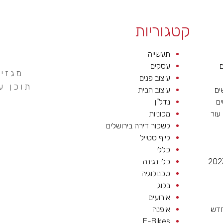
קטגוריות
תעשייה
ם
עסקים
מגזין
עיצוב פנים
תוכן ע
ים
עיצוב הבית
ים
נדל"ן
 עור
מכוניות
לשכור דירה בירושלים
לייף סטייל
כללי
כלי נגינה
טכנולוגיה
בלוג
אירועים
חדש
אופנה
E-Bikes