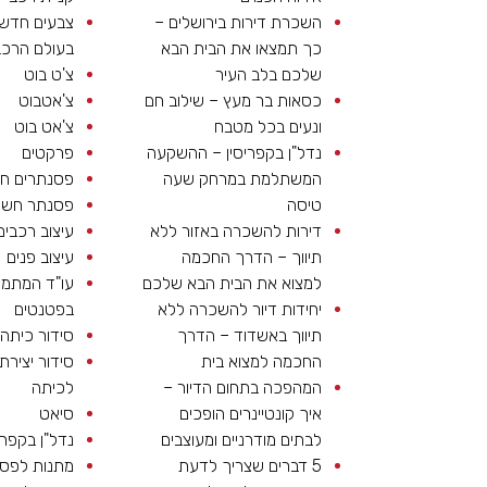
השכרת דירות בירושלים –
צבעים חדשי
כך תמצאו את הבית הבא
בעולם הרכב
שלכם בלב העיר
צ'ט בוט
כסאות בר מעץ – שילוב חם
צ'אטבוט
ונעים בכל מטבח
צ'אט בוט
נדל"ן בקפריסין – ההשקעה
פרקטים
המשתלמת במרחק שעה
פסנתרים חש
טיסה
פסנתר חשמ
דירות להשכרה באזור ללא
עיצוב רכבים
תיווך – הדרך החכמה
עיצוב פנים
למצוא את הבית הבא שלכם
עו"ד המתמ
יחידות דיור להשכרה ללא
בפטנטים
תיווך באשדוד – הדרך
סידור כיתה
החכמה למצוא בית
סידור יצירתי
המהפכה בתחום הדיור –
לכיתה
איך קונטיינרים הופכים
סיאט
לבתים מודרניים ומעוצבים
נדל"ן בקפרי
5 דברים שצריך לדעת
מתנות לפס