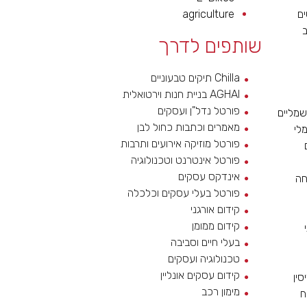
ם
agriculture
שותפים לדרך
Chilla תיקים טבעוניים
AGHAI בניית חנות וירטואלית
פורטל נדל"ן ועסקים
מליים
מאמרים וכתבות כחול לבן
לי
פורטל מוזיקה אירועים ותרבות
פורטל אינטרנט וטכנולוגיה
אינדקס עסקים
חה
פורטל בעלי עסקים וכלכלה
קידום אורגני
קידום ממומן
בעלי חיים וסביבה
טכנולוגיה ועסקים
קידום עסקים אונליין
סין
מימון רכב
ח