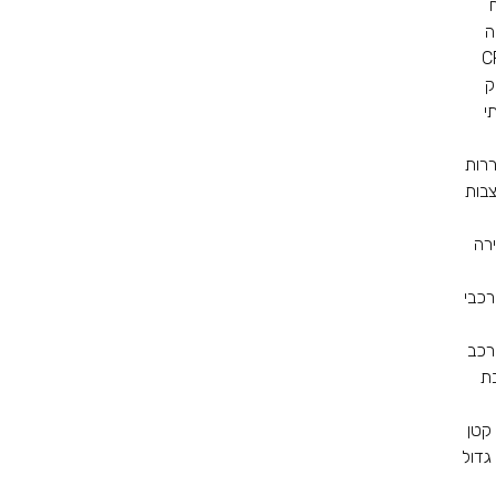
ה
ק
י
ררות
צבות
רה
רכבי
רכב
ת
קטן
גדול