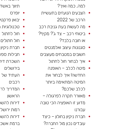
למה, כמה ואיך?
תיווך באשדו
הצבעים הנועזים בתעשיית
יופרס
הרכב של 2022
יבואן פרקטי
מה לעשות בעת גניבת רכב
טכנולוגיות 
ביטוחי רכב – צד ג'? מקיף?
חול לחתול
או חובה בלבד?
חול חתולים
סגנונות עיצוב ואלמנטים
חברת ניקיון 
חשובים במטבחים מעוצבים
חבילות ספו
איך לבחור חול לחתול
השכרת דיר
מיטה לכלב – האופנה
בירושלים
החדשה! איך לבחור את
העתיד של ע
המיטה המתאימה ביותר
רכבים
לכלב שלכם?
המדריך לר
מאוורר תקרה לפרגולה –
הראשון
מדוע זו האופציה הכי טובה
דירות להש
עבורנו
רמות ירושלי
חברת ניקיון בחולון – כיצד
דירות להש
עובדים נכון מול החברה?
ברמת אשכו