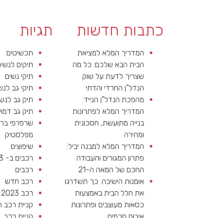
כתבות חדשות
תגיות
המדריך המלא למציאת
תכשיטים
הבית הבא שלכם: כל מה
תיקים לנשי
שצריך לדעת על שוק
תיקי נשים
הנדל"ן החרדי והדתי
תיקי גב לנש
מהפכת הנדל"ן הנייד:
תיק גב לנש
המדריך המלא לפתרונות
תיק גב דמוי
בנייה מתועשת, חסכונית
שרפרפי בר
ומהירה
מפלסטיק
המדריך המלא למבנה יביל:
שיפוצים
פתרון המגורים והעבודה
רכבים ב- 2023
החכם של המאה ה-21
רכבים
אומנות הישיבה: כך תשדרגו
רכב חדש
את חלל הבית באמצעות
רכב 2023
כסאות מעוצבים ופתרונות
קניית רכב 
אירוח חכמים
קניית רכב