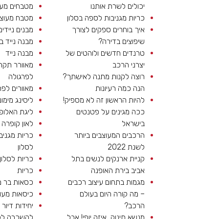
יכולים לשרת אותנו
מטבחים מעו
כריות מגניבות לספה בסלון
מטבח מעוצ
איך בוחרים ספקים לצורך
מבנים ניידים
שיפוצים בדירה?
מבנה נייד ב
טרנדים חדשים ולוהטים של
מבנה נייד
יצרני הרכב
מאוורר תקר
רוצה לקנות מתנה לאישתך?
לפרגולה
הנה כמה רעיונות
מאוורים לפר
להיות הראשון זה לא מספיק!
ליסינג מימונ
ככה מגינים על פטנטים
ליגת האלופ
בישראל
לאון קופרה
הרכבים המעוצבים ביותר
כריות מגניב
לשנת 2022
לסלון
קניית ארנקים לנשים בתל
כריות לסלון
אביב בירת האופנה
כריות
מגמות בתחום עיצוב רכבים
כסאות בר 
– מה קורה היום בעולם
כיסאות מעו
הרכב?
יחידות דיור
מנשא תינוק, איזה יופי! אבל
להשכרה לל