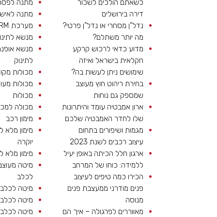
כשאתם הולכים לשכור
מתנה לפסח
דירה בירושלים
מתנה לאיש
נדל"ן מסחרי או נדל"ן פרטי?
מערכת CRM
מה יותר משתלם?
מנשא לתינו
מדוע כדאי לרכוש קרקע
מנשא אופנת
חקלאית בישראל ואיזה
לתינוק
שימושים ניתן לעשות בה?
מכולות מקו
בחירת ריהוט חוץ מעוצב
מכולות מעו
שמספק גם נוחות
מכולות
ארון אמבטיה עומד והיתרונות
מכולה למכי
שלו לחדר האמבטיה שלכם
מימון רכב
מגמות ושיפורים בתחום
מימון מלא ל
עיצוב רכבים לשנת 2023
יוקרה
ארגון חלל הכיתה באופן יעיל
מימון מלא ל
ללמידה: כוחו של המרחב
מיטה מעוצב
הכירו כמה טיפים לעיצוב
לכלב
פנים מודרני ממעצבת פנים
מיטה לכלב 
מנוסה
מיטה לכלב 
מאווררים לפרגולה – איך הם
מיטה לכלב