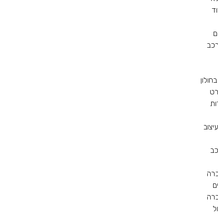
ד
ם
רכב
בחולון
רט
ות
יצוב
כב
כרה
ם
כרה
ל