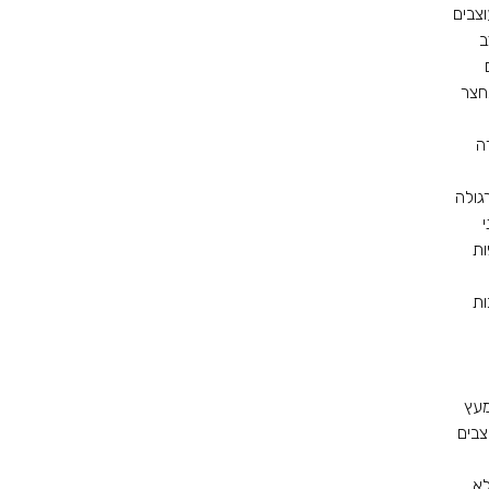
צבים
ב
חצר
ה
גולה
י
ות
ות
מעץ
צבים
א