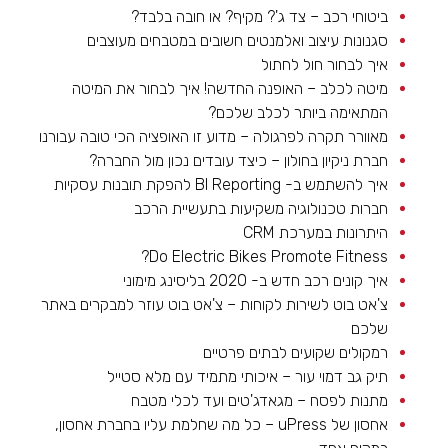
ביטוחי רכב – צד ג'? מקיף? או חובה בלבד?
סגנונות עיצוב ואלמנטים חשובים במטבחים מעוצבים
איך לבחור חול לחתול
מיטה לכלב – האופנה החדשה! איך לבחור את המיטה
המתאימה ביותר לכלב שלכם?
מאוורר תקרה לפרגולה – מדוע זו האופציה הכי טובה עבורנו
חברת ניקיון בחולון – כיצד עובדים נכון מול החברה?
איך להשתמש ב- BI Reporting להפקת תובנות עסקיות
חברות טכנולוגיה משקיעות בתעשיית הרכב
היתרונות במערכת CRM
Do Electric Bikes Promote Fitness?
איך קונים רכב חדש ב- 2020 בליסינג מימוני
צ'אט בוט לשירות לקוחות – צ'אט בוט עוזר למבקרים באתר
שלכם
רמקולים שקועים לבתים פרטיים
תיק גב דמוי עור – איכותי מתמיד עם מלא סטייל
מתנות לפסח – מגאדג'טים ועד לכלי מטבח
אחסון של uPress – כל מה שחלמת עליו בחברת אחסון,