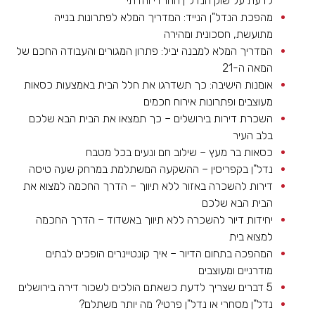
לדעת על שוק הנדל"ן החרדי והדתי
מהפכת הנדל"ן הנייד: המדריך המלא לפתרונות בנייה
מתועשת, חסכונית ומהירה
המדריך המלא למבנה יביל: פתרון המגורים והעבודה החכם של
המאה ה-21
אומנות הישיבה: כך תשדרגו את חלל הבית באמצעות כסאות
מעוצבים ופתרונות אירוח חכמים
השכרת דירות בירושלים – כך תמצאו את הבית הבא שלכם
בלב העיר
כסאות בר מעץ – שילוב חם ונעים בכל מטבח
נדל"ן בקפריסין – ההשקעה המשתלמת במרחק שעה טיסה
דירות להשכרה באזור ללא תיווך – הדרך החכמה למצוא את
הבית הבא שלכם
יחידות דיור להשכרה ללא תיווך באשדוד – הדרך החכמה
למצוא בית
המהפכה בתחום הדיור – איך קונטיינרים הופכים לבתים
מודרניים ומעוצבים
5 דברים שצריך לדעת כשאתם הולכים לשכור דירה בירושלים
נדל"ן מסחרי או נדל"ן פרטי? מה יותר משתלם?