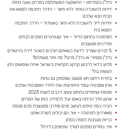
נדל"ן בקפריסין – ההשקעה המשתלמת במרחק שעה טיסה
דירות להשכרה באזור ללא תיווך – הדרך החכמה למצוא את
הבית הבא שלכם
יחידות דיור להשכרה ללא תיווך באשדוד – הדרך החכמה
למצוא בית
המהפכה בתחום הדיור – איך קונטיינרים הופכים לבתים
מודרניים ומעוצבים
5 דברים שצריך לדעת כשאתם הולכים לשכור דירה בירושלים
נדל"ן מסחרי או נדל"ן פרטי? מה יותר משתלם?
מדוע כדאי לרכוש קרקע חקלאית בישראל ואיזה שימושים ניתן
לעשות בה?
בחירת ריהוט חוץ מעוצב שמספק גם נוחות
ארון אמבטיה עומד והיתרונות שלו לחדר האמבטיה שלכם
מגמות ושיפורים בתחום עיצוב רכבים לשנת 2023
ארגון חלל הכיתה באופן יעיל ללמידה: כוחו של המרחב
הכירו כמה טיפים לעיצוב פנים מודרני ממעצבת פנים מנוסה
מאווררים לפרגולה – איך הם יכולים לשרת אותנו
כריות מגניבות לספה בסלון
איך בוחרים ספקים לצורך שיפוצים בדירה?