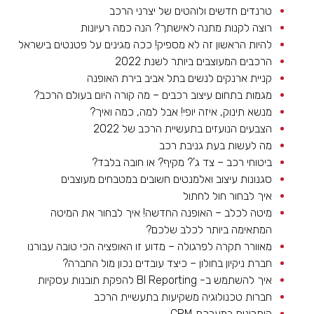
טרנדים חדשים ולוהטים של יצרני הרכב
רוצה לקנות מתנה לאישתך? הנה כמה רעיונות
להיות הראשון זה לא מספיק! ככה מגינים על פטנטים בישראל
הרכבים המעוצבים ביותר לשנת 2022
קניית ארנקים לנשים בתל אביב בירת האופנה
מגמות בתחום עיצוב רכבים – מה קורה היום בעולם הרכב?
מנשא תינוק, איזה יופי! אבל למה, כמה ואיך?
הצבעים הנועזים בתעשיית הרכב של 2022
מה לעשות בעת גניבת רכב
ביטוחי רכב – צד ג'? מקיף? או חובה בלבד?
סגנונות עיצוב ואלמנטים חשובים במטבחים מעוצבים
איך לבחור חול לחתול
מיטה לכלב – האופנה החדשה! איך לבחור את המיטה
המתאימה ביותר לכלב שלכם?
מאוורר תקרה לפרגולה – מדוע זו האופציה הכי טובה עבורנו
חברת ניקיון בחולון – כיצד עובדים נכון מול החברה?
איך להשתמש ב- BI Reporting להפקת תובנות עסקיות
חברות טכנולוגיה משקיעות בתעשיית הרכב
היתרונות במערכת CRM