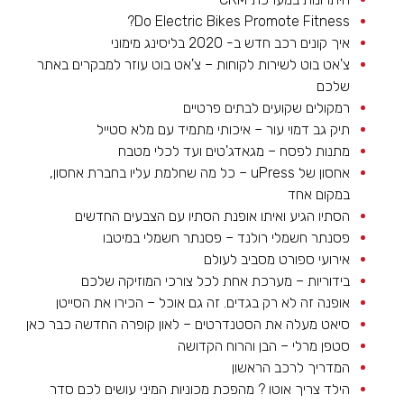
Do Electric Bikes Promote Fitness?
איך קונים רכב חדש ב- 2020 בליסינג מימוני
צ'אט בוט לשירות לקוחות – צ'אט בוט עוזר למבקרים באתר
שלכם
רמקולים שקועים לבתים פרטיים
תיק גב דמוי עור – איכותי מתמיד עם מלא סטייל
מתנות לפסח – מגאדג'טים ועד לכלי מטבח
אחסון של uPress – כל מה שחלמת עליו בחברת אחסון,
במקום אחד
הסתיו הגיע ואיתו אופנת הסתיו עם הצבעים החדשים
פסנתר חשמלי רולנד – פסנתר חשמלי במיטבו
אירועי ספורט מסביב לעולם
בידוריות – מערכת אחת לכל צורכי המוזיקה שלכם
אופנה זה לא רק בגדים. זה גם אוכל – הכירו את הסייטן
סיאט מעלה את הסטנדרטים – לאון קופרה החדשה כבר כאן
סטפן מרלי – הבן והרוח הקדושה
המדריך לרכב הראשון
הילד צריך אוטו ? מהפכת מכוניות המיני עושים לכם סדר