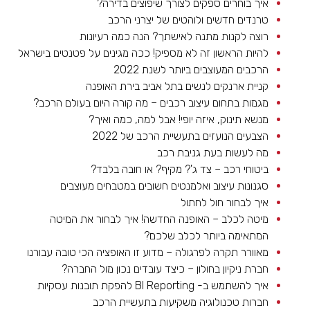
איך בוחרים ספקים לצורך שיפוצים בדירה?
טרנדים חדשים ולוהטים של יצרני הרכב
רוצה לקנות מתנה לאישתך? הנה כמה רעיונות
להיות הראשון זה לא מספיק! ככה מגינים על פטנטים בישראל
הרכבים המעוצבים ביותר לשנת 2022
קניית ארנקים לנשים בתל אביב בירת האופנה
מגמות בתחום עיצוב רכבים – מה קורה היום בעולם הרכב?
מנשא תינוק, איזה יופי! אבל למה, כמה ואיך?
הצבעים הנועזים בתעשיית הרכב של 2022
מה לעשות בעת גניבת רכב
ביטוחי רכב – צד ג'? מקיף? או חובה בלבד?
סגנונות עיצוב ואלמנטים חשובים במטבחים מעוצבים
איך לבחור חול לחתול
מיטה לכלב – האופנה החדשה! איך לבחור את המיטה
המתאימה ביותר לכלב שלכם?
מאוורר תקרה לפרגולה – מדוע זו האופציה הכי טובה עבורנו
חברת ניקיון בחולון – כיצד עובדים נכון מול החברה?
איך להשתמש ב- BI Reporting להפקת תובנות עסקיות
חברות טכנולוגיה משקיעות בתעשיית הרכב