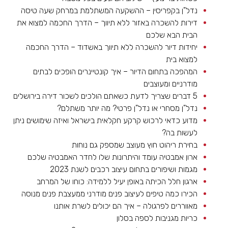
נדל"ן בקפריסין – ההשקעה המשתלמת במרחק שעה טיסה
דירות להשכרה באזור ללא תיווך – הדרך החכמה למצוא את
הבית הבא שלכם
יחידות דיור להשכרה ללא תיווך באשדוד – הדרך החכמה
למצוא בית
המהפכה בתחום הדיור – איך קונטיינרים הופכים לבתים
מודרניים ומעוצבים
5 דברים שצריך לדעת כשאתם הולכים לשכור דירה בירושלים
נדל"ן מסחרי או נדל"ן פרטי? מה יותר משתלם?
מדוע כדאי לרכוש קרקע חקלאית בישראל ואיזה שימושים ניתן
לעשות בה?
בחירת ריהוט חוץ מעוצב שמספק גם נוחות
ארון אמבטיה עומד והיתרונות שלו לחדר האמבטיה שלכם
מגמות ושיפורים בתחום עיצוב רכבים לשנת 2023
ארגון חלל הכיתה באופן יעיל ללמידה: כוחו של המרחב
הכירו כמה טיפים לעיצוב פנים מודרני ממעצבת פנים מנוסה
מאווררים לפרגולה – איך הם יכולים לשרת אותנו
כריות מגניבות לספה בסלון