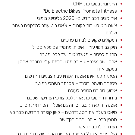
היתרונות במערכת CRM
Do Electric Bikes Promote Fitness?
איך קונים רכב חדש ב- 2020 בליסינג מימוני
צ'אט בוט לשירות לקוחות – צ'אט בוט עוזר למבקרים באתר
שלכם
רמקולים שקועים לבתים פרטיים
תיק גב דמוי עור – איכותי מתמיד עם מלא סטייל
מתנות לפסח – מגאדג'טים ועד לכלי מטבח
אחסון של uPress – כל מה שחלמת עליו בחברת אחסון,
במקום אחד
הסתיו הגיע ואיתו אופנת הסתיו עם הצבעים החדשים
פסנתר חשמלי רולנד – פסנתר חשמלי במיטבו
אירועי ספורט מסביב לעולם
בידוריות – מערכת אחת לכל צורכי המוזיקה שלכם
אופנה זה לא רק בגדים. זה גם אוכל – הכירו את הסייטן
סיאט מעלה את הסטנדרטים – לאון קופרה החדשה כבר כאן
סטפן מרלי – הבן והרוח הקדושה
המדריך לרכב הראשון
הילד צריך אוטו ? מהפכת מכוניות המיני עושים לכם סדר