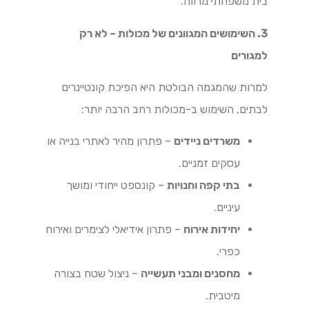
בית משפחתי מרווח.
3. השימושים המגוונים של מכולות – לא רק
למגורים
למרות שהמגמה הבולטת היא הפיכת קונטיינרים
לבתים, השימוש ב-מכולות רחב הרבה יותר:
משרדים ניידים
– פתרון מהיר לאתרי בנייה או
עסקים זמניים.
בתי קפה וחנויות
– קונספט ייחודי ומושך
עיניים.
יחידות אירוח
– פתרון אידיאלי לצימרים ואירוח
כפרי.
מחסנים ומבני תעשייה
– ניצול שטח בצורה
מיטבית.